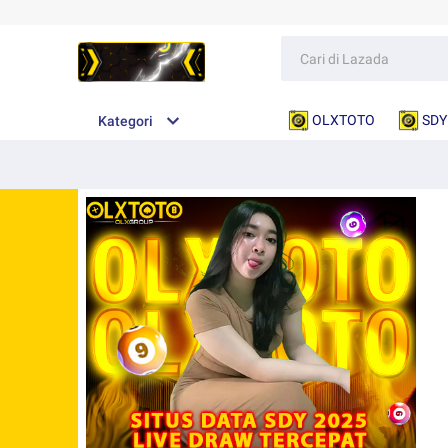
OLXTOTO
SDY
Kategori