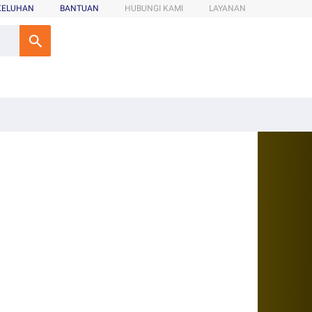
KELUHAN
BANTUAN
HUBUNGI KAMI
LAYANAN