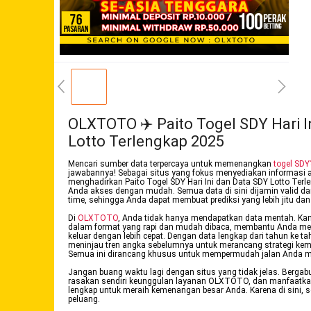
OLXTOTO ✈️ Paito Togel SDY Hari I
Lotto Terlengkap 2025
Mencari sumber data terpercaya untuk memenangkan
togel SDY
jawabannya! Sebagai situs yang fokus menyediakan informasi a
menghadirkan Paito Togel SDY Hari Ini dan Data SDY Lotto Terl
Anda akses dengan mudah. Semua data di sini dijamin valid dan 
time, sehingga Anda dapat membuat prediksi yang lebih jitu dan 
Di
OLXTOTO
, Anda tidak hanya mendapatkan data mentah. Ka
dalam format yang rapi dan mudah dibaca, membantu Anda me
keluar dengan lebih cepat. Dengan data lengkap dari tahun ke t
meninjau tren angka sebelumnya untuk merancang strategi kem
Semua ini dirancang khusus untuk mempermudah jalan Anda me
Jangan buang waktu lagi dengan situs yang tidak jelas. Bergab
rasakan sendiri keunggulan layanan OLXTOTO, dan manfaatk
lengkap untuk meraih kemenangan besar Anda. Karena di sini, s
peluang.